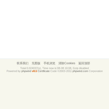
联系我们
无图版
手机浏览
清除Cookies
返回顶部
Total 0.024037(s), Time now is:08-08 16:08, Gzip disabled
Powered by
phpwind
v8.5
Certificate
Code ©2003-2011
phpwind.com
Corporation