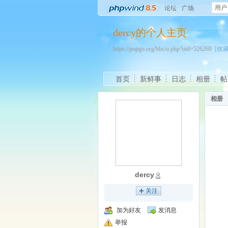
用户
论坛
广场
dercy的个人主页
https://popgo.org/bbs/u.php?uid=526269
[收藏
首页
新鲜事
日志
相册
帖
相册
dercy
关注
加为好友
发消息
举报