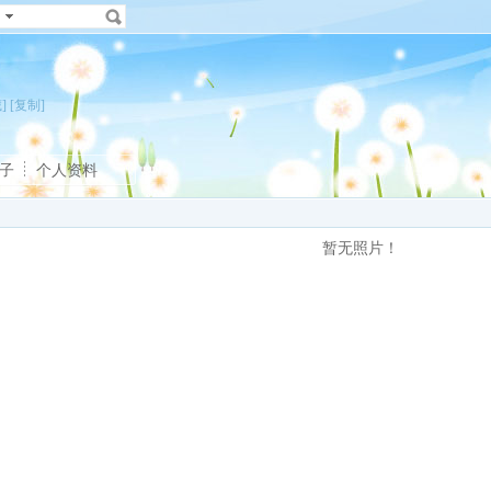
]
[复制]
子
个人资料
暂无照片！